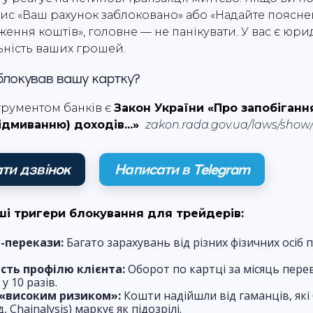
пис «Ваш рахунок заблоковано» або «Надайте поясн
ення коштів», головне — не панікувати. У вас є юр
ьність ваших грошей.
блокував вашу картку?
рументом банків є
Закон України «Про запобіганн
відмиванню) доходів...»
zakon.rada.gov.ua/laws/show
ти дзвінок
Написати в Telegram
і тригери блокування для трейдерів:
-перекази:
Багато зарахувань від різних фізичних осіб 
сть профілю клієнта:
Оборот по картці за місяць пер
у 10 разів.
 «високим ризиком»:
Кошти надійшли від гаманців, які
 Chainalysis) маркує як підозрілі.