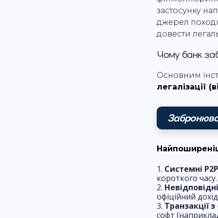
застосунку на
джерел походж
довести легал
Чому банк за
Основним інст
легалізації (
Забронюва
Найпоширеніш
Системні P2P
короткого часу.
Невідповідні
офіційний дохід 
Транзакції з
софт (наприклад,