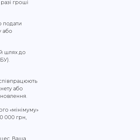
разі гроші
о подати
у або
й шлях до
БУ).
 співпрацюють
кнету або
дновлення.
ого «мінімуму»
0 000 грн,
цес. Ваша