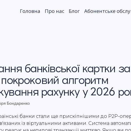
Головна
Про нас
Блог
Абонентське обсл
ння банківської картки за
: покроковий алгоритм
кування рахунку у 2026 ро
оря Бондаренко
країнські банки стали ще прискіпнішими до P2P-опер
ов'язаних із віртуальними активами. Система автома
у реагує на нетипові транзакції миттєво. Якщо ви п