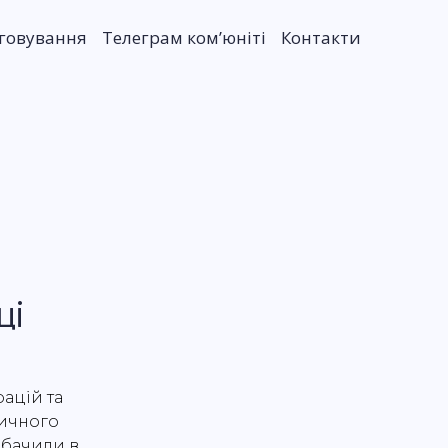
уговування
Телеграм комʼюніті
Контакти
ці
ацій та
тичного
обачили в