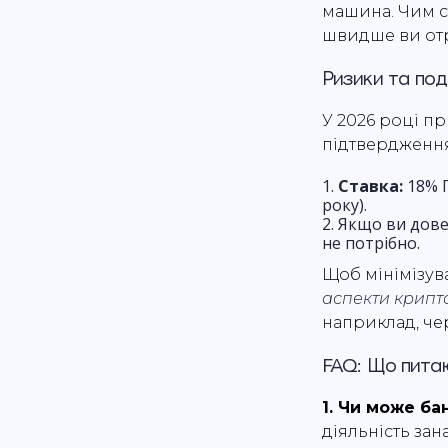
машина. Чим с
швидше ви отр
Ризики та под
У 2026 році п
підтвердження
Ставка:
18% 
року).
Якщо ви дове
не потрібно.
Щоб мінімізув
аспекти крипт
наприклад, че
FAQ: Що пита
1. Чи може ба
діяльність за