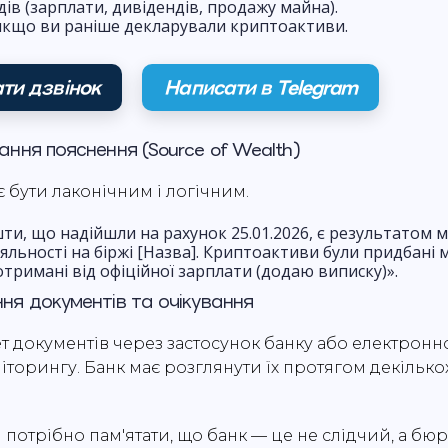
ів (зарплати, дивідендів, продажу майна).
кщо ви раніше декларували криптоактиви.
ти дзвінок
Написати в Telegram
ання пояснення (Source of Wealth)
 бути лаконічним і логічним.
и, що надійшли на рахунок 25.01.2026, є результатом м
іяльності на біржі [Назва]. Криптоактиви були придбані 
отримані від офіційної зарплати (додаю виписку)».
ня документів та очікування
ет документів через застосунок банку або електрон
іторингу. Банк має розглянути їх протягом декільк
 потрібно пам'ятати, що банк — це не слідчий, а бю