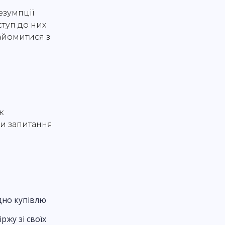
езумпції
ступ до них
айомитися з
к
и запитання.
идно купівлю
ржу зі своїх