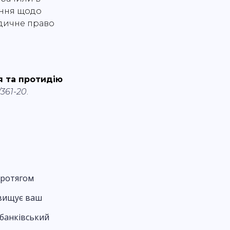
ення щодо
идичне право
я та протидію
/361-20
.
протягом
евищує ваш
 банківський