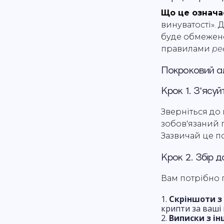
Що це означа
винуватості». 
буде обмежено
правилами
ре
Покроковий а
Крок 1. З'ясу
Зверніться до
зобов'язаний 
Зазвичай це по
Крок 2. Збір д
Вам потрібно п
Скріншоти з 
крипти за ваші
Виписки з ін