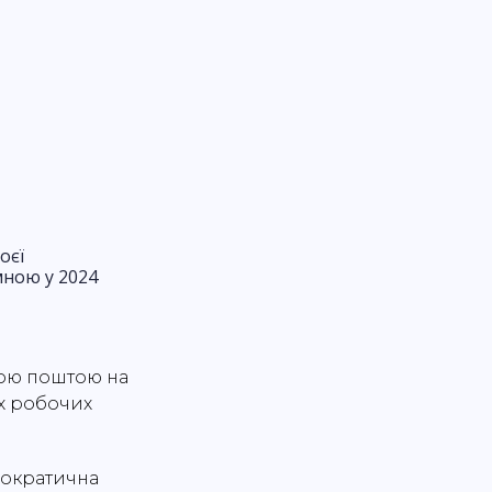
оєї
мною у 2024
ною поштою на
ох робочих
рократична