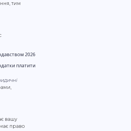
ння, тим
с
одавством 2026
податки платити
идичні
рами,
ає вашу
 має право