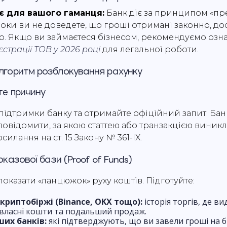
є для вашого гаманця:
Банк діє за принципом «пр
Доки ви не доведете, що гроші отримані законно, до
. Якщо ви займаєтеся бізнесом, рекомендуємо озн
єстрації ТОВ у 2026 році
для легальної роботи.
лгоритм розблокування рахунку
йте причину
 підтримки банку та отримайте офіційний запит. Бан
повідомити, за якою статтею або транзакцією виникл
силання на ст. 15 Закону № 361-IX.
оказової бази (Proof of Funds)
оказати «ланцюжок» руху коштів. Підготуйте:
криптобіржі (Binance, OKX тощо):
історія торгів, де в
 власні кошти та подальший продаж.
ших банків:
які підтверджують, що ви завели гроші на бі