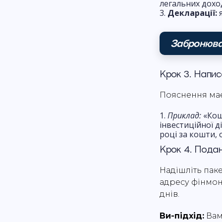
легальних доход
Декларації:
я
Забронюва
Крок 3. Напис
Пояснення має
Приклад:
«Кошт
інвестиційної д
році за кошти, 
Крок 4. Подан
Надішліть пак
адресу фінмон
днів.
Ви-підхід:
Вам