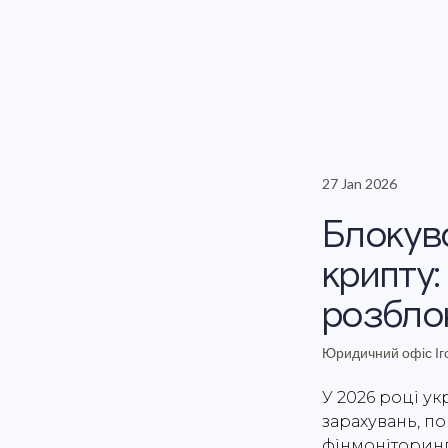
27 Jan 2026
Блокува
крипту
розбло
Юридичний офіс Іг
У 2026 році у
зарахувань, п
фінмоніторинг