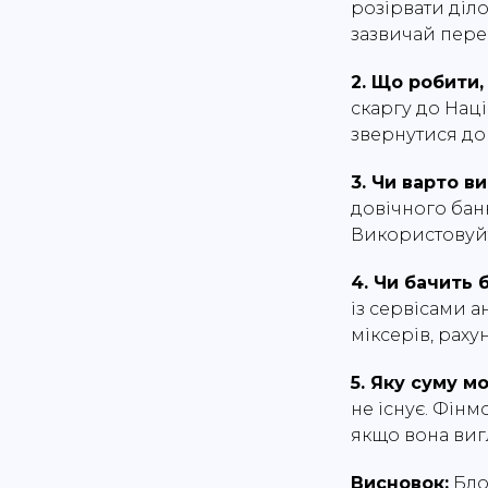
розірвати діл
зазвичай пере
2. Що робити,
скаргу до Нац
звернутися до 
3. Чи варто в
довічного банк
Використовуйт
4. Чи бачить
із сервісами 
міксерів, раху
5. Яку суму м
не існує. Фінм
якщо вона вигл
Висновок:
Бло