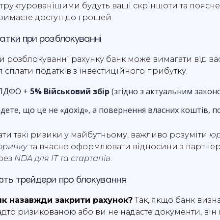
труктурованішими будуть ваші скріншоти та поясне
имаєте доступ до грошей.
атки при розблокуванні
ри розблокуванні рахунку банк може вимагати від ва
 сплати податків з інвестиційного прибутку.
ПДФО +
5% Військовий збір
(згідно з актуальним закон
дете, що це не «дохід», а повернення власних коштів, 
ати такі ризики у майбутньому, важливо розуміти
юр
оринку
та вчасно оформлювати відносини з партне
рез
NDA для IT та стартапів
.
ють трейдери про блокування
нк назавжди закрити рахунок?
Так, якщо банк визн
надто ризикованою або ви не надасте документи, він