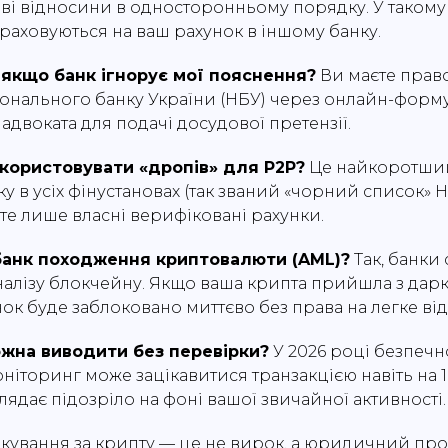
ові відносини в односторонньому порядку. У такому 
раховуються на ваш рахунок в іншому банку.
 якщо банк ігнорує мої пояснення?
Ви маєте прав
іонального банку України (НБУ) через онлайн-форм
адвоката для подачі досудової претензії.
икористовувати «дропів» для P2P?
Це найкоротши
у в усіх фінустановах (так званий «чорний список» Н
е лише власні верифіковані рахунки.
 банк походження криптовалюти (AML)?
Так, банки
аналізу блокчейну. Якщо ваша крипта прийшла з дар
нок буде заблоковано миттєво без права на легке ві
ожна виводити без перевірки?
У 2026 році безпечн
оніторинг може зацікавитися транзакцією навіть на 1
ядає підозріло на фоні вашої звичайної активності.
кування за крипту — це не вирок, а юридичний про