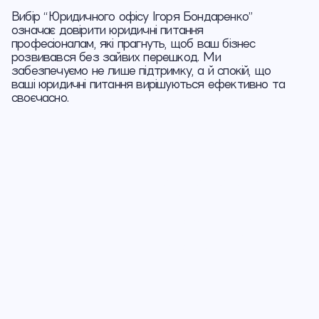
Вибір “Юридичного офісу Ігоря Бондаренко”
означає довірити юридичні питання
професіоналам, які прагнуть, щоб ваш бізнес
розвивався без зайвих перешкод. Ми
забезпечуємо не лише підтримку, а й спокій, що
ваші юридичні питання вирішуються ефективно та
своєчасно.
Ми впевнені, що
постійний розвиток
та отримання нових
знань забезпечує
можливість
надавати
професійні та якісні
послуги нашим
клієнтам.