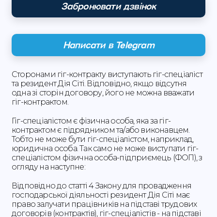
Забронювати дзвінок
Написати в Telegram
Сторонами гіг-контракту виступають гіг-спеціаліст
та резидент Дія Сіті. Відповідно, якщо відсутня
одна зі сторін договору, його не можна вважати
гіг-контрактом.
Гіг-спеціалістом є фізична особа, яка за гіг-
контрактом є підрядником та/або виконавцем.
Тобто не може бути гіг-спеціалістом, наприклад,
юридична особа. Так само не може виступати гіг-
спеціалістом фізична особа-підприємець (ФОП), з
огляду на наступне:
Відповідно до статті 4 Закону для провадження
господарської діяльності резидент Дія Сіті має
право залучати працівників на підставі трудових
договорів (контрактів), гіг-спеціалістів - на підставі