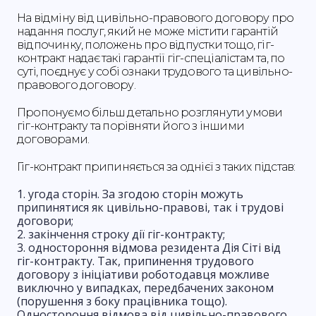
На відміну від цивільно-правового договору про
надання послуг, який не може містити гарантій
відпочинку, положень про відпустки тощо, гіг-
контракт надає такі гарантії гіг-спеціалістам та, по
суті, поєднує у собі ознаки трудового та цивільно-
правового договору.
Пропонуємо більш детально розглянути умови
гіг-контракту та порівняти його з іншими
договорами.
Гіг-контракт припиняється за однієї з таких підстав:
угода сторін. За згодою сторін можуть
припинятися як цивільно-правові, так і трудові
договори;
закінчення строку дії гіг-контракту;
одностороння відмова резидента Дія Сіті від
гіг-контракту. Так, припинення трудового
договору з ініціативи роботодавця можливе
виключно у випадках, передбачених законом
(порушення з боку працівника тощо).
Одностороння відмова від цивільно-правового