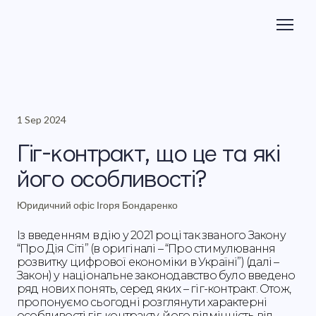
1 Sep 2024
Гіг-контракт, що це та які
його особливості?
Юридичний офіс Ігоря Бондаренко
Із введенням в дію у 2021 році так званого Закону
“Про Дія Сіті” (в оригіналі – “Про стимулювання
розвитку цифрової економіки в Україні”) (далі –
Закон) у національне законодавство було введено
ряд нових понять, серед яких – гіг-контракт. Отож,
пропонуємо сьогодні розглянути характерні
особливості гіг-контракту, його відмінність від