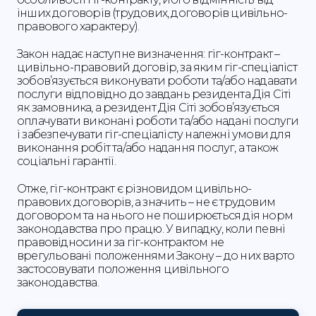
інших договорів (трудових, договорів цивільно-
правового характеру).
Закон надає наступне визначення: гіг-контракт –
цивільно-правовий договір, за яким гіг-спеціаліст
зобов’язується виконувати роботи та/або надавати
послуги відповідно до завдань резидента Дія Сіті
як замовника, а резидент Дія Сіті зобов’язується
оплачувати виконані роботи та/або надані послуги
і забезпечувати гіг-спеціалісту належні умови для
виконання робіт та/або надання послуг, а також
соціальні гарантії.
Отже, гіг-контракт є різновидом цивільно-
правових договорів, а значить – не є трудовим
договором та на нього не поширюється дія норм
законодавства про працю. У випадку, коли певні
правовідносини за гіг-контрактом не
врегульовані положеннями Закону – до них варто
застосовувати положення цивільного
законодавства.