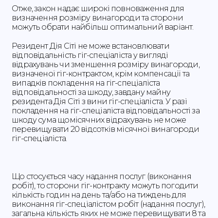
Отже, закон надає широкі повноваження для
визначення розміру винагороди та сторони
можуть обрати найбільш оптимальний варіант.
Резидент Дія Сіті не може встановлювати
відповідальність гіг-спеціаліста у вигляді
відрахувань чи зменшення розміру винагороди,
визначеної гіг-контрактом, крім компенсації та
випадків покладення на гіг-спеціаліста
відповідальності за шкоду, завдану майну
резидента Дія Сіті з вини гіг-спеціаліста. У разі
покладення на гіг-спеціаліста відповідальності за
шкоду сума щомісячних відрахувань не може
перевищувати 20 відсотків місячної винагороди
гіг-спеціаліста.
Що стосується часу надання послуг (виконання
робіт), то сторони гіг-контракту можуть погодити
кількість годин на день та/або на тиждень для
виконання гіг-спеціалістом робіт (надання послуг),
загальна кількість яких не може перевищувати 8 та