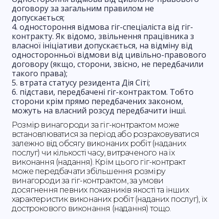
договору за загальним правилом не
допускається;
одностороння відмова гіг-спеціаліста від гіг-
контракту. Як відомо, звільнення працівника з
власної ініціативи допускається, на відміну від
односторонньої відмови від цивільно-правового
договору (якщо, сторони, звісно, не передбачили
такого права);
втрата статусу резидента Дія Сіті;
підстави, передбачені гіг-контрактом. Тобто
сторони крім прямо передбачених законом,
можуть на власний розсуд передбачити інші.
‌Розмір винагороди за гіг-контрактом може
встановлюватися за період або розраховуватися
залежно від обсягу виконаних робіт (наданих
послуг) чи кількості часу, витраченого на їх
виконання (надання). Крім цього гіг-контракт
може передбачати збільшення розміру
винагороди за гіг-контрактом, за умови
досягнення певних показників якості та інших
характеристик виконаних робіт (наданих послуг), їх
дострокового виконання (надання) тощо.