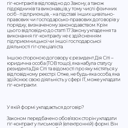
гіг-контрактів відповідно до Закону, а також
підрядників та виконавців, у тому числі фізичних
осіб - підприємців, - на підставі інших цивільно-
правових чи господарсько-правових договорів у
порядку, визначеному законодавством. Крім
цього відповідно до статті 17 Закону укладення та
виконання гіг-контракту не є здійсненням
підприємницької чи іншої господарської
діяльності гіг-спеціаліста.
Іншою стороною договору є резидент Дія Сіті –
юридична особа (ТОВ тощо), яка набула статусу
резидента Дія Сіті та відомості про яку містяться у
відповідному реєстрі. Отже, не будь-яка особа, яка
здійснює свою діяльність у сфері ІТ, може укладати
гіг-контракти.
У якій формі укладається договір?
Законом передбачено обов’язок сторін укладати
гіг-контракт у письмовій (електронній) формі. Він