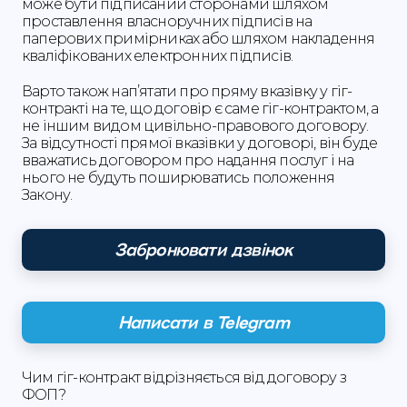
може бути підписаний сторонами шляхом
проставлення власноручних підписів на
паперових примірниках або шляхом накладення
кваліфікованих електронних підписів.
Варто також нап’ятати про пряму вказівку у гіг-
контракті на те, що договір є саме гіг-контрактом, а
не іншим видом цивільно-правового договору.
За відсутності прямої вказівки у договорі, він буде
вважатись договором про надання послуг і на
нього не будуть поширюватись положення
Закону.
Забронювати дзвінок
Написати в Telegram
Чим гіг-контракт відрізняється від договору з
ФОП?