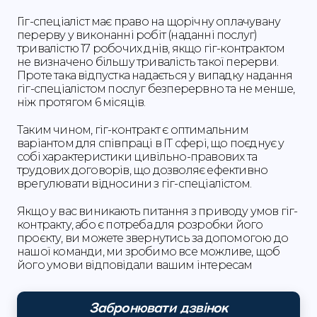
Гіг-спеціаліст має право на щорічну оплачувану
перерву у виконанні робіт (наданні послуг)
тривалістю 17 робочих днів, якщо гіг-контрактом
не визначено більшу тривалість такої перерви.
Проте така відпустка надається у випадку надання
гіг-спеціалістом послуг безперервно та не менше,
ніж протягом 6 місяців.
Таким чином, гіг-контракт є оптимальним
варіантом для співпраці в ІТ сфері, що поєднує у
собі характеристики цивільно-правових та
трудових договорів, що дозволяє ефективно
врегулювати відносини з гіг-спеціалістом.
Якщо у вас виникають питання з приводу умов гіг-
контракту, або є потреба для розробки його
проєкту, ви можете звернутись за допомогою до
нашої команди, ми зробимо все можливе, щоб
його умови відповідали вашим інтересам
Забронювати дзвінок