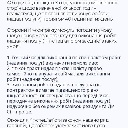
40 годин відповідно. За відсутності домовленості
сторін щодо визначеної кількості годин
вважається, що гіг-спеціаліст виконує роботи
(надає послуги) протягом 40 годин на тиждень.
Сторони гіг-контракту можуть погодити умову
щодо ненормованого часу для виконання робіт
(надання послуг) гіг-спеціалістом за однієї з таких
умов:
точний час для виконання гіг-спеціалістом робіт
(надання послуг) визначити неможливо;
гіг-контракт надає гіг-спеціалісту право
самостійно планувати свій час для виконання
робіт (надання послуг);
виконання робіт (надання послуг) за гіг-
контрактом вимагає підвищеного рівня
ініціативності гіг-спеціаліста, що передбачає
періодичне виконання робіт (надання послуг)
надурочно без окремих вказівок резидента Дія
Сіті про це.
Отже, для гіг-спеціалісти законом надано ряд
гарантій, що забезпечують захист його прав.