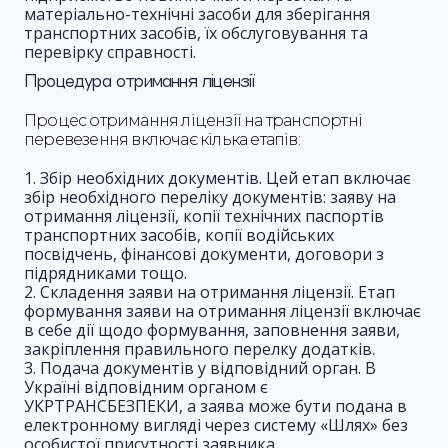
матеріально-технічні засоби для зберігання
транспортних засобів, їх обслуговування та
перевірку справності.
Процедура отримання ліцензії
Процес отримання ліцензії на транспортні
перевезення включає кілька етапів:
Збір необхідних документів. Цей етап включає
збір необхідного переліку документів: заяву на
отримання ліцензії, копії технічних паспортів
транспортних засобів, копії водійських
посвідчень, фінансові документи, договори з
підрядниками тощо.
Складення заяви на отримання ліцензії. Етап
формування заяви на отримання ліцензії включає
в себе дії щодо формування, заповнення заяви,
закріплення правильного перелку додатків.
Подача документів у відповідний орган. В
Україні відповідним органом є
УКРТРАНСБЕЗПЕКИ, а заява може бути подана в
електронному вигляді через систему «Шлях» без
особистої присутності заявника.