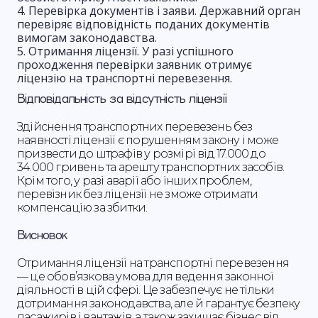
Перевірка документів і заяви. Державний орган
перевіряє відповідність поданих документів
вимогам законодавства.
Отримання ліцензії. У разі успішного
проходження перевірки заявник отримує
ліцензію на транспортні перевезення.
Відповідальність за відсутність ліцензії
Здійснення транспортних перевезень без
наявності ліцензії є порушенням закону і може
призвести до штрафів у розмірі від 17.000 до
34.000 гривень та арешту транспортних засобів.
Крім того, у разі аварії або інших проблем,
перевізник без ліцензії не зможе отримати
компенсацію за збитки.
Висновок
Отримання ліцензії на транспортні перевезення
— це обов’язкова умова для ведення законної
діяльності в цій сфері. Це забезпечує не тільки
дотримання законодавства, але й гарантує безпеку
пасажирів і вантажів, а також захищає бізнес від