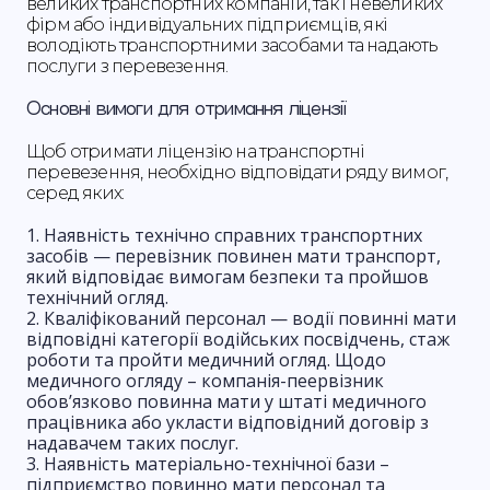
великих транспортних компаній, так і невеликих
фірм або індивідуальних підприємців, які
володіють транспортними засобами та надають
послуги з перевезення.
Основні вимоги для отримання ліцензії
Щоб отримати ліцензію на транспортні
перевезення, необхідно відповідати ряду вимог,
серед яких:
Наявність технічно справних транспортних
засобів — перевізник повинен мати транспорт,
який відповідає вимогам безпеки та пройшов
технічний огляд.
Кваліфікований персонал — водії повинні мати
відповідні категорії водійських посвідчень, стаж
роботи та пройти медичний огляд. Щодо
медичного огляду – компанія-пеервізник
обов’язково повинна мати у штаті медичного
працівника або укласти відповідний договір з
надавачем таких послуг.
Наявність матеріально-технічної бази –
підприємство повинно мати персонал та