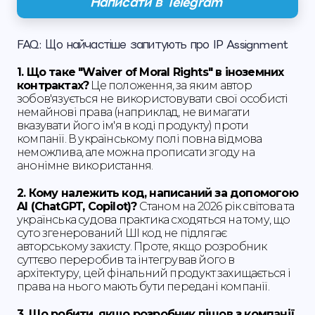
Написати в Telegram
FAQ: Що найчастіше запитують про IP Assignment
1. Що таке "Waiver of Moral Rights" в іноземних
контрактах?
Це положення, за яким автор
зобов'язується не використовувати свої особисті
немайнові права (наприклад, не вимагати
вказувати його ім'я в коді продукту) проти
компанії. В українському полі повна відмова
неможлива, але можна прописати згоду на
анонімне використання.
2. Кому належить код, написаний за допомогою
AI (ChatGPT, Copilot)?
Станом на 2026 рік світова та
українська судова практика сходяться на тому, що
суто згенерований ШІ код не підлягає
авторському захисту. Проте, якщо розробник
суттєво переробив та інтегрував його в
архітектуру, цей фінальний продукт захищається і
права на нього мають бути передані компанії.
3. Що робити, якщо розробник пішов з компанії