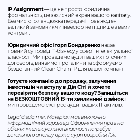
IP Assignment
— це не просто юридична
формальність, це захисний екран вашого капіталу.
Без чистого ланцюжка передачі прав жоден
великий замовник чи інвестор не підпише з вами
контракт.
Юридичний офіс Ігоря Бондаренко
надає
повний супровід ІТ-бізнесу у сфері інтелектуальної
власності. Ми проведемо аудит ваших поточних
договорів, виявимо прогалини та сформуємо
бездоганний Clean Chain IP для вашої компанії.
Готуєте компанію до продажу, залучення
інвестицій чи вступу в Дія Сіті й хочете
перевірити безпеку вашого коду?
Запишіться
на БЕЗКОШТОВНИЙ 15-ти хвилинний дзвінок
, і
ми проведемо експрес-аудит ваших ІТ-активів.
Legal disclaimer: Матеріал має виключно
інформаційний характер. Оформлення прав на
об'єкти інтелектуальної власності потребує
детального аналізу архітектури розробки (Git-