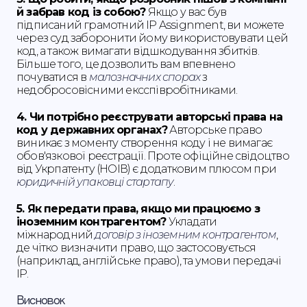
й забрав код із собою?
Якщо у вас був
підписаний грамотний IP Assignment, ви можете
через суд заборонити йому використовувати цей
код, а також вимагати відшкодування збитків.
Більше того, це дозволить вам впевнено
почуватися в
малозначних спорах
з
недобросовісними ексспівробітниками.
4. Чи потрібно реєструвати авторські права на
код у державних органах?
Авторське право
виникає з моменту створення коду і не вимагає
обов'язкової реєстрації. Проте офіційне свідоцтво
від Укрпатенту (НОІВ) є додатковим плюсом при
юридичній упаковці стартапу
.
5. Як передати права, якщо ми працюємо з
іноземним контрагентом?
Укладати
міжнародний
договір з іноземним контрагентом
,
де чітко визначити право, що застосовується
(наприклад, англійське право), та умови передачі
IP.
Висновок