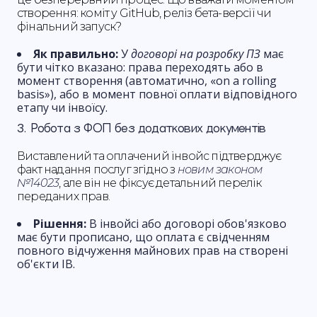
створення: коміт у GitHub, реліз бета-версії чи
фінальний запуск?
Як правильно:
У
договорі на розробку ПЗ
має
бути чітко вказано: права переходять або в
момент створення (автоматично, «on a rolling
basis»), або в момент повної оплати відповідного
етапу чи інвоїсу.
3. Робота з ФОП без додаткових документів
Виставлений та оплачений інвойс підтверджує
факт надання послуг згідно з
новим законом
№14023
, але він не фіксує детальний перелік
переданих прав.
Рішення:
В інвойсі або договорі обов'язково
має бути прописано, що оплата є свідченням
повного відчуження майнових прав на створені
об'єкти ІВ.