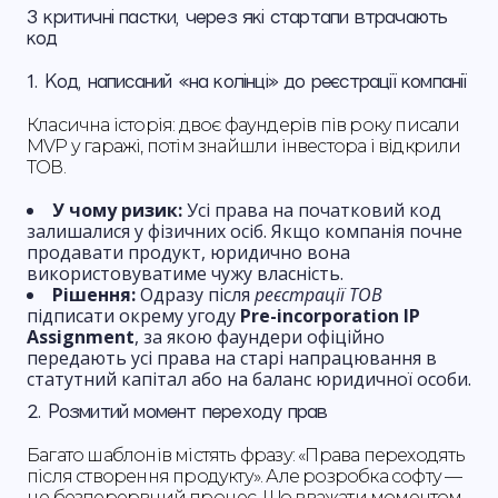
3 критичні пастки, через які стартапи втрачають
код
1. Код, написаний «на колінці» до реєстрації компанії
Класична історія: двоє фаундерів пів року писали
MVP у гаражі, потім знайшли інвестора і відкрили
ТОВ.
У чому ризик:
Усі права на початковий код
залишалися у фізичних осіб. Якщо компанія почне
продавати продукт, юридично вона
використовуватиме чужу власність.
Рішення:
Одразу після
реєстрації ТОВ
підписати окрему угоду
Pre-incorporation IP
Assignment
, за якою фаундери офіційно
передають усі права на старі напрацювання в
статутний капітал або на баланс юридичної особи.
2. Розмитий момент переходу прав
Багато шаблонів містять фразу: «Права переходять
після створення продукту». Але розробка софту —
це безперервний процес. Що вважати моментом