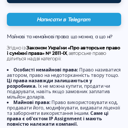
Написати в Telegram
Майнові та немайнові права: що можна, а що ні?
Згідно із
Законом України «Про авторське право
і суміжні права» № 2811-IX
, авторське право
ділиться на дві категорії:
Особисті немайнові права:
Право називатися
автором, право на недоторканність твору тощо.
Ці права назавжди залишаються у
розробника.
Їх не можна купити, продати чи
подарувати, навіть якщо замовник заплатив
мільйон доларів.
Майнові права:
Право використовувати код,
продавати його, модифікувати, видавати ліцензії
та забороняти використання іншим.
Саме ці
права є об'єктом IP Assignment і мають
повністю належати компанії.