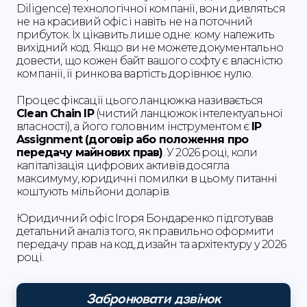
Diligence) технологічної компанії, вони дивляться
не на красивий офіс і навіть не на поточний
прибуток. Їх цікавить лише одне: кому належить
вихідний код. Якщо ви не можете документально
довести, що кожен байт вашого софту є власністю
компанії, її ринкова вартість дорівнює нулю.
Процес фіксації цього ланцюжка називається
Clean Chain IP
(чистий ланцюжок інтелектуальної
власності), а його головним інструментом є
IP
Assignment (договір або положення про
передачу майнових прав)
. У 2026 році, коли
капіталізація цифрових активів досягла
максимуму, юридичні помилки в цьому питанні
коштують мільйони доларів.
Юридичний офіс Ігоря Бондаренко підготував
детальний аналіз того, як правильно оформити
передачу прав на код, дизайн та архітектуру у 2026
році.
Забронювати дзвінок