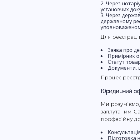
Через нотаріу
установчих док
Через держав
державному реє
уповноваженому
Для реєстрації
Заява про д
Примірник ор
Статут товар
Документи, щ
Процес реєстр
Юридичний офі
Ми розуміємо,
заплутаним. С
професійну до
Консультація
Підготовка н