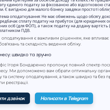
вним критеріям за обсягом доходу та кількістю працівн
ату єдиного податку за фіксованою або відсотковою с
пи. Є вигідною для малого бізнесу завдяки простоті обліку
тема оподаткування: Не має обмежень щодо обсягу дохо
редбачає сплату податку на прибуток (для юридичних ос
них осіб (для ФОП), а також податку на додану вартість
платником ПДВ.
 оподаткування є важливим рішенням, яке впливає 
ов'язань та складність ведення обліку.
знесу: швидко та зручно
с Ігоря Бондаренко пропонує повний спектр посл
знесу. Ми допоможемо вам обрати оптимальну орган
 та систему оподаткування, а також швидко та без 
пи реєстрації.
ти дзвінок
Написати в Telegram