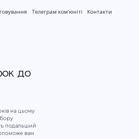
уговування
Телеграм комʼюніті
Контакти
рок до
ків на цьому
ибору
ить подальший
допоможе вам