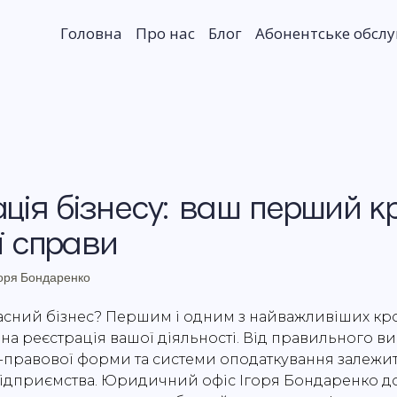
Головна
Про нас
Блог
Абонентське обсл
ція бізнесу: ваш перший к
ї справи
оря Бондаренко
асний бізнес? Першим і одним з найважливіших кро
йна реєстрація вашої діяльності. Від правильного в
-правової форми та системи оподаткування залеж
підприємства. Юридичний офіс Ігоря Бондаренко 