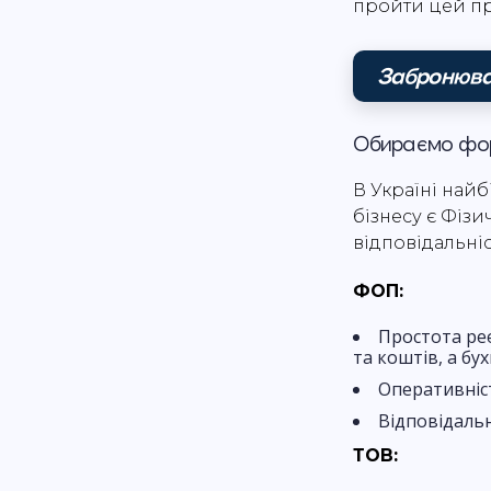
пройти цей пр
Забронюва
Обираємо фор
В Україні на
бізнесу є Фіз
відповідальні
ФОП:
Простота реє
та коштів, а бу
Оперативніст
Відповідальн
ТОВ: