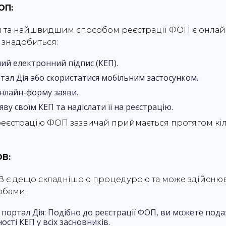
ОП:
та найшвидшим способом реєстрації ФОП є онлайн
 знадобиться:
ий електронний підпис (КЕП).
тал Дія або скористатися мобільним застосунком.
нлайн-форму заяви.
яву своїм КЕП та надіслати її на реєстрацію.
еєстрацію ФОП зазвичай приймається протягом кі
ОВ:
В є дещо складнішою процедурою та може здійсню
обами:
 портал Дія: Подібно до реєстрації ФОП, ви можете под
ості КЕП у всіх засновників.