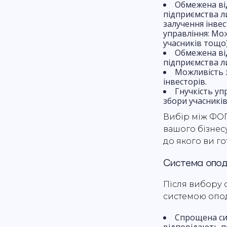
Обмежена ві
підприємства л
залучення інве
управління: Мож
учасників тощо)
Обмежена ві
підприємства ли
Можливість 
інвесторів.
Гнучкість уп
збори учасників
Вибір між ФОП 
вашого бізнесу
до якого ви го
Система опод
Після вибору 
системою опода
Спрощена си