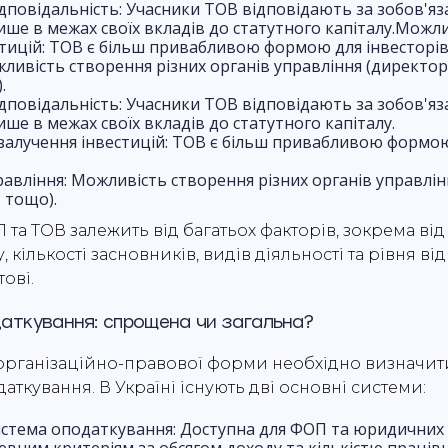
дповідальність: Учасники ТОВ відповідають за зобов'я
ише в межах своїх вкладів до статутного капіталу.Можл
стицій: ТОВ є більш привабливою формою для інвесторів
ливість створення різних органів управління (директор
.
дповідальність: Учасники ТОВ відповідають за зобов'я
ше в межах своїх вкладів до статутного капіталу.
залучення інвестицій: ТОВ є більш привабливою формо
равління: Можливість створення різних органів управлін
 тощо).
та ТОВ залежить від багатьох факторів, зокрема від
, кількості засновників, видів діяльності та рівня ві
тові.
аткування: спрощена чи загальна?
організаційно-правової форми необхідно визначит
ткування. В Україні існують дві основні системи:
стема оподаткування: Доступна для ФОП та юридичних ос