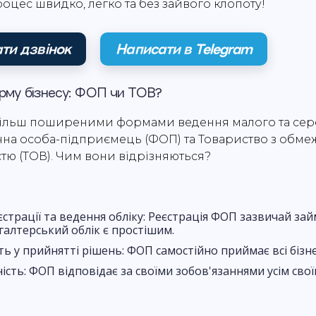
оцес швидко, легко та без зайвого клопоту!
ти дзвінок
Написати в Telegram
му бізнесу: ФОП чи ТОВ?
йбільш поширеними формами ведення малого та се
ична особа-підприємець (ФОП) та Товариство з обм
стю (ТОВ). Чим вони відрізняються?
страції та ведення обліку: Реєстрація ФОП зазвичай за
хгалтерський облік є простішим.
ь у прийнятті рішень: ФОП самостійно приймає всі бізн
ість: ФОП відповідає за своїми зобов'язаннями усім сво