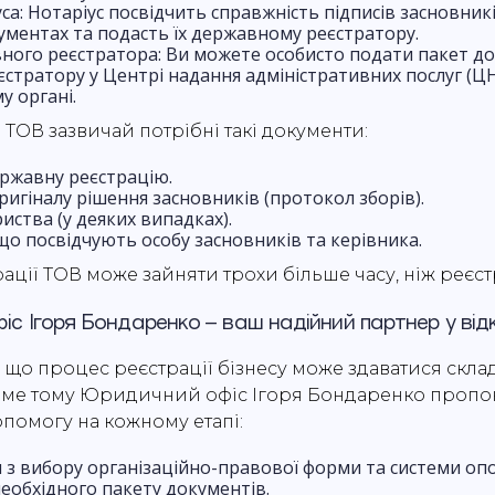
са: Нотаріус посвідчить справжність підписів засновник
ументах та подасть їх державному реєстратору.
ного реєстратора: Ви можете особисто подати пакет д
стратору у Центрі надання адміністративних послуг (Ц
 органі.
 ТОВ зазвичай потрібні такі документи:
ержавну реєстрацію.
игіналу рішення засновників (протокол зборів).
иства (у деяких випадках).
о посвідчують особу засновників та керівника.
ації ТОВ може зайняти трохи більше часу, ніж реєс
с Ігоря Бондаренко – ваш надійний партнер у відкр
 що процес реєстрації бізнесу може здаватися скла
аме тому Юридичний офіс Ігоря Бондаренко пропо
помогу на кожному етапі:
 з вибору організаційно-правової форми та системи оп
еобхідного пакету документів.