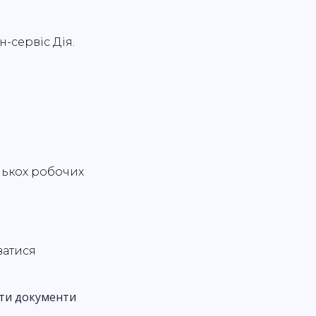
-сервіс Дія.
лькох робочих
ватися
ати документи