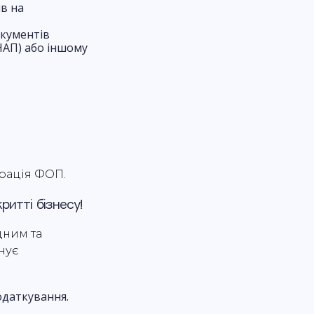
ів на
окументів
НАП) або іншому
трація ФОП.
итті бізнесу!
дним та
нує
одаткування.