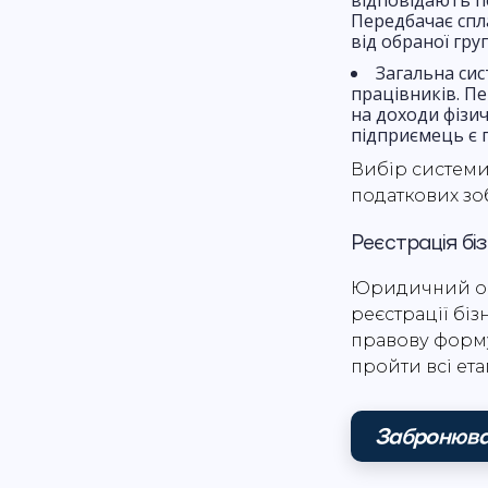
відповідають пе
Передбачає спл
від обраної гру
Загальна сис
працівників. Пе
на доходи фізич
підприємець є 
Вибір системи
податкових зоб
Реєстрація бі
Юридичний офі
реєстрації бі
правову форму
пройти всі ета
Забронюва