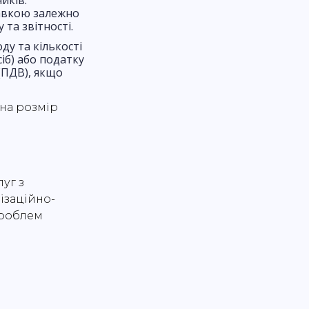
иків.
тавкою залежно
 та звітності.
ду та кількості
іб) або податку
 (ПДВ), якщо
на розмір
уг з
ізаційно-
проблем