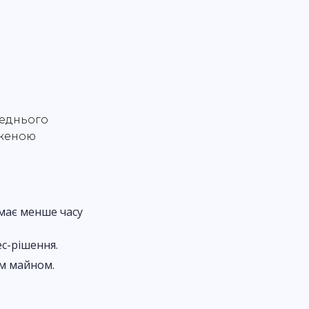
реднього
еженою
ймає менше часу
ес-рішення.
їм майном.