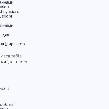
заннями
ивість
.Гнучкість
, збори
заннями
ю для
ня (директор,
 масштабів
дповідальності,
ися з
іб, які