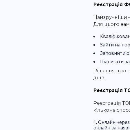
Реєстрація Ф
Найзручнішим 
Для цього вам
Кваліфікован
Зайти на пор
Заповнити о
Підписати за
Рішення про р
днів.
Реєстрація Т
Реєстрація ТО
кількома спос
Онлайн через
онлайн за наявн