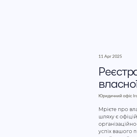
11 Apr 2025
Реєстра
власно
Юридичний офіс Іг
Мрієте про вл
шляху є офіці
організаційно
успіх вашого 