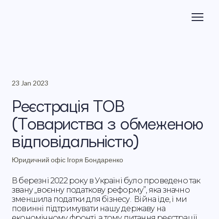
23 Jan 2023
Реєстрація ТОВ
(Товариства з обмеженою
відповідальністю)
Юридичний офіс Ігоря Бондаренко
В березні 2022 року в Україні було проведено так
звану „воєнну податкову реформу”, яка значно
зменшила податки для бізнесу. Війна іде, і ми
повинні підтримувати нашу державу на
економічному фронті, а тому питання реєстрації