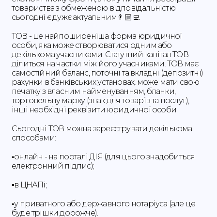
товариства з обмеженою відповідальністю
сьогодні є дужє актуальним👨🏼‍💻
ТОВ - це найпоширеніша форма юридичної
особи, яка може створюватися одним або
декількома учасниками. Статутний капітал ТОВ
ділиться на частки між його учасниками. ТОВ має
самостійний баланс, поточні та вкладні (депозитні)
рахунки в банківських установах, може мати свою
печатку з власним найменуванням, бланки,
торговельну марку (знак для товарів та послуг),
інші необхідні реквізити юридичної особи.
Сьогодні ТОВ можна зареєструвати декількома
способами:
▫️онлайн - на порталі ДІЯ (для цього знадобиться
електронний підпис);
▪️в ЦНАПі;
▫️у приватного або державного нотаріуса (але це
буде трішки дорожче).