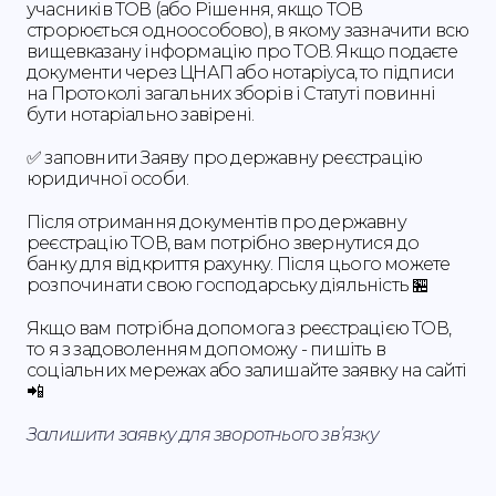
учасників ТОВ (або Рішення, якщо ТОВ
строрюється одноособово), в якому зазначити всю
вищевказану інформацію про ТОВ. Якщо подаєте
документи через ЦНАП або нотаріуса, то підписи
на Протоколі загальних зборів і Статуті повинні
бути нотаріально завірені.
✅ заповнити Заяву про державну реєстрацію
юридичної особи.
Після отримання документів про державну
реєстрацію ТОВ, вам потрібно звернутися до
банку для відкриття рахунку. Після цього можете
розпочинати свою господарську діяльність 🏪
Якщо вам потрібна допомога з реєстрацією ТОВ,
то я з задоволенням допоможу - пишіть в
соціальних мережах або залишайте заявку на сайті
📲
Залишити заявку для зворотнього звʼязку