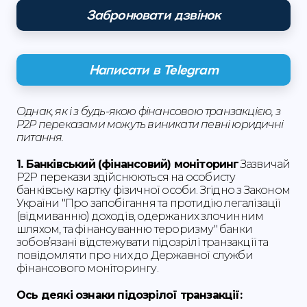
Забронювати дзвінок
Написати в Telegram
Однак, як і з будь-якою фінансовою транзакцією, з
P2P переказами можуть виникати певні юридичні
питання.
1. Банківський (фінансовий) моніторинг
.Зазвичай
Р2Р перекази здійснюються на особисту
банківську картку фізичної особи. Згідно з Законом
України "Про запобігання та протидію легалізації
(відмиванню) доходів, одержаних злочинним
шляхом, та фінансуванню тероризму" банки
зобовʼязані відстежувати підозрілі транзакції та
повідомляти про них до Державної служби
фінансового моніторингу.
Ось деякі ознаки підозрілої транзакції: