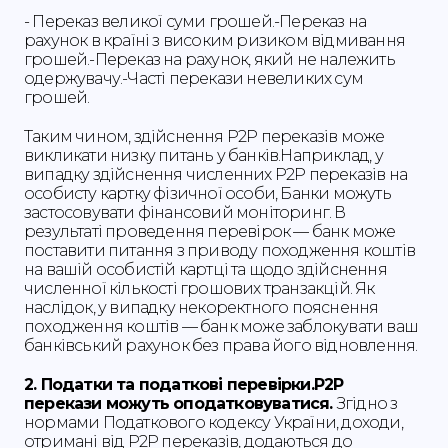
- Переказ великої суми грошей.-Переказ на
рахунок в країні з високим ризиком відмивання
грошей.-Переказ на рахунок, який не належить
одержувачу.-Часті перекази невеликих сум
грошей.
Таким чином, здійснення Р2Р переказів може
викликати низку питань у банків.Наприклад, у
випадку здійснення численних Р2Р переказів на
особисту картку фізичної особи, Банки можуть
застосовувати фінансовий моніторинг. В
результаті проведення перевірок — банк може
поставити питання з приводу походження коштів
на вашій особистій картці та щодо здійснення
численної кількості грошових транзакцій. Як
наслідок, у випадку некоректного пояснення
походження коштів — банк може заблокувати ваш
банківський рахунок без права його відновлення.
2. Податки та податкові перевірки.P2P
перекази можуть оподатковуватися.
Згідно з
нормами Податкового кодексу України, доходи,
отримані від P2P переказів, додаються до