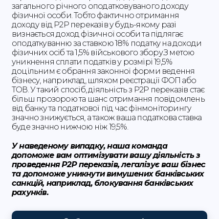
загального річного оподатковуваного доходу
фізичної особи. Тобто фактично отримання
доходу від Р2Р переказів у будь-якому разі
визнається доход фізичної особи та підлягає
оподаткуванню за ставкою 18% податку на доходи
фізичних осіб та 1,5% військового збору.З метою
уникнення сплати податків у розмірі 19,5%
доцільним є обрання законної форми ведення
бізнесу, наприклад, шляхом реєстрації ФОП або
ТОВ. У такий спосіб, діяльність з Р2Р переказів стає
більш прозорою та шанс отримання повідомлень
від банку та податкової під час фінмоніторингу
значно знижується, а також ваша податкова ставка
буде значно нижчою ніж 19,5%.
У наведеному випадку, наша команда
допоможе вам оптимізувати вашу діяльність з
проведення Р2Р переказів, легалізує ваш бізнес
та допоможе уникнути вимушених банківських
санкцій, наприклад, блокування банківських
рахунків.