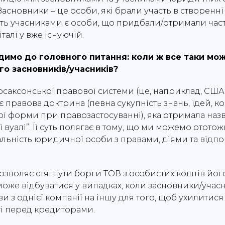
Засновники – це особи, які брали участь в створен
сть учасниками є особи, що придбали/отримали част
талі у вже існуючій.
димо до головного питання: коли ж все таки мо
го засновників/учасників?
лосаксонської правової системи (це, наприклад, США
ує правова доктрина (певна сукупність знань, ідей, к
ї форми при правозастосуванні), яка отримала назв
вуалі”. Її суть полягає в тому, що ми можемо отото
дальність юридичної особи з правами, діями та відпов
озволяє стягнути борги ТОВ з особистих коштів йог
 може відбуватися у випадках, коли засновники/учас
и з однієї компанії на іншу для того, щоб ухилитися
і перед кредиторами.