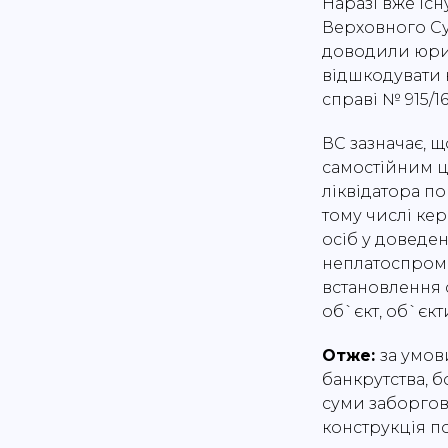
Наразі вже іс
Верховного Су
доводили юрид
відшкодувати к
справі № 915/16
ВС зазначає, щ
самостійним ц
ліквідатора по
тому числі ке
осіб у доведе
неплатоспромо
встановлення 
об`єкт, об`єк
Отже:
за умов
банкрутства, б
суми заборгов
конструкція п