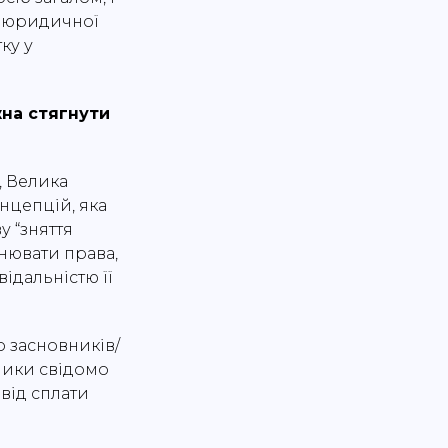
ні юридичної
ку у
жна стягнути
, Велика
онцепцій, яка
у “зняття
жнювати права,
ідальністю її
о засновників/
ники свідомо
 від сплати