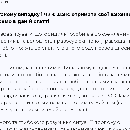
рги.
акому випадку і чи є шанс отримати свої законн
емо в даній статті.
реба з’ясувати, що юридичні особи є відокремленими
асників та володіють правосуб’єктністю (правоздатн
– тобто можуть вступати у різного роду правовіднос
ені.
правилом, закріпленим у Цивільному кодексі Украї
юридичної особи не відповідають за зобов'язання
чна особа не відповідає за зобов'язаннями її учасн
Проте, як і у багатьох випадках, з даного правила є 
я кардинально відрізняється від випадків з ФОПами,
перед кредиторами всім належним їм майном (навіт
ься у підприємницькій діяльності).
ного та глибокого розуміння ситуації пропоную
ницю між засновниками та учасниками юридичних ос