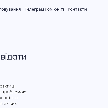
уговування
Телеграм комʼюніті
Контакти
відати
рактиці
ю проблемою:
коштів за
, з яких