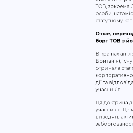
ТОВ, зокрема. 
особи, натомі
статутному капі
Отже, перехо
борг ТОВ з йо
В країнах анг
Британія), існ
отримала стало
корпоративної 
дії та відпові
учасників.
Ця доктрина д
учасників. Це
виводять актив
заборгованост