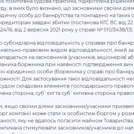
нує позитивна судова практика, підкріплена рішенн
ду, в яких було визнано, що засновники своїми дія
ичну особу до банкрутства та покладено на таких о
редиторам завдані збитки (постанова КГС ВС від 22.
24/16, від 2 вересня 2021 року у справі № 910/3438/13).
о субсидіарна відповідальність у справах про банкр
ивільно-правовим видом відповідальності, який за
кладається на засновників (учасників, акціонерів) аб
рівника боржника при наявності підтвердження вин
нні юридичної особи (боржника у справі про банкрут
жності. Для застосування такої відповідальності не
судом складових елементів господарського право
тивна сторона, суб`єкт та суб`єктивна сторона прав
и, якщо своїми діями засновники/учасники призве
орг компанії може стати їх особистим боргом у розм
аності, яку не вдалось погасити майном Товариства.
окликана стимулювати засновників/учасників до на