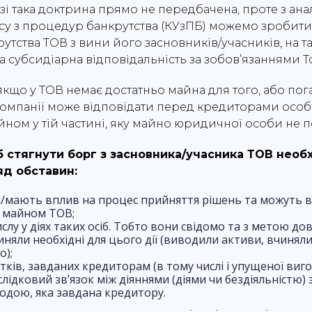
зі така доктрина прямо не передбачена, проте з ан
дексу з процедур банкрутства (КУзПБ) можемо зробит
рутства ТОВ з вини його засновників/учасників, на т
а субсидіарна відповідальність за зобов’язаннями Т
якщо у ТОВ немає достатньо майна для того, або пог
компанії може відповідати перед кредиторами осо
йном у тій частині, яку майно юридичної особи не 
б стягнути борг з засновника/учасника ТОВ необ
яд обставин:
и/мають вплив на процес прийняття рішень та можуть 
 майном ТОВ;
слу у діях таких осіб. Тобто вони свідомо та з метою д
няли необхідні для цього дії (виводили активи, вчиняли
);
тків, завданих кредиторам (в тому числі і упущеної виго
ідковий зв’язок між діяннями (діями чи бездіяльністю) 
кодою, яка завдана кредитору.