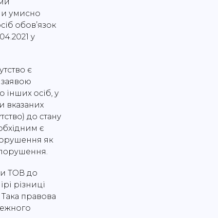
ями
ми умисно
сіб обов’язок
04.2021 у
утство є
 заявою
о інших осіб, у
и вказаних
ство) до стану
обхідним є
порушення як
опорушення.
ли ТОВ до
ірі різниці
 Така правова
лежного