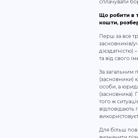
сплачувати бо
Що робити в т
кошти, розбер
Перш за все т
засновників/уч
дієздатністю) 
та від свого ім
За загальним 
(засновники) 
особи, а юриди
(засновника). 
того ж ситуаці
відповідають 
використовуєт
Для більш пов
визначити різ