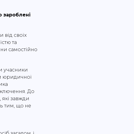
о зароблені
 від своїх
істю та
ини самостійно
ни учасники
ми юридичної
ика
виключення. До
 які завжди
ь тим, що не
іб загалом, і