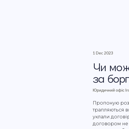
1 Dec 2023
Чи мож
за бор
Юридичний офіс Іг
Пропоную розі
трапляються в
уклали договір
договором не о