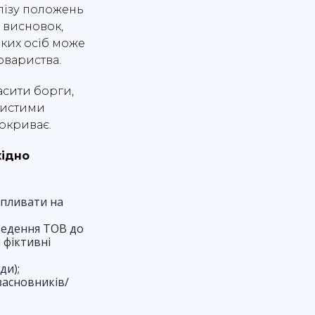
алізу положень
и висновок,
аких осіб може
овариства.
асити борги,
бистими
покриває.
хідно
впливати на
оведення ТОВ до
 фіктивні
ди);
засновників/