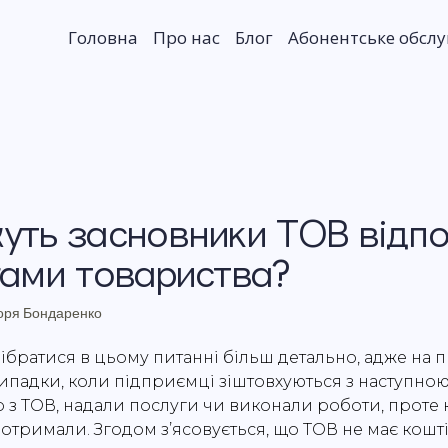
Головна
Про нас
Блог
Абонентське обсл
уть засновники ТОВ відпо
гами товариства?
оря Бондаренко
братися в цьому питанні більш детально, адже на п
ипадки, коли підприємці зіштовхуються з наступно
 з ТОВ, надали послуги чи виконали роботи, проте 
тримали. Згодом з’ясовується, що ТОВ не має коштів