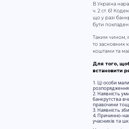
В Україна нара
ч. 2 ст. 61 Ко
що у разі банк
бути покладен
Таким чином, 
то засновник 
коштами та ма
Для того, що
встановити р
Ці особи мал
розпорядження
Наявність уми
банкрутства вчи
правочини тощо
Наявність зби
Причинно-насл
учасників та ш