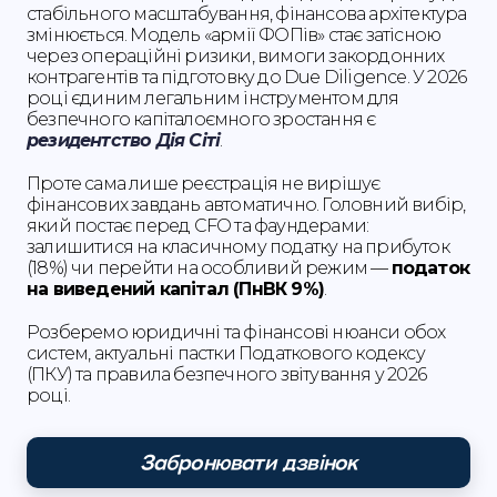
стабільного масштабування, фінансова архітектура
змінюється. Модель «армії ФОПів» стає затісною
через операційні ризики, вимоги закордонних
контрагентів та підготовку до Due Diligence. У 2026
році єдиним легальним інструментом для
безпечного капіталоємного зростання є
резидентство Дія Сіті
.
Проте сама лише реєстрація не вирішує
фінансових завдань автоматично. Головний вибір,
який постає перед CFO та фаундерами:
залишитися на класичному податку на прибуток
(18%) чи перейти на особливий режим —
податок
на виведений капітал (ПнВК 9%)
.
Розберемо юридичні та фінансові нюанси обох
систем, актуальні пастки Податкового кодексу
(ПКУ) та правила безпечного звітування у 2026
році.
Забронювати дзвінок