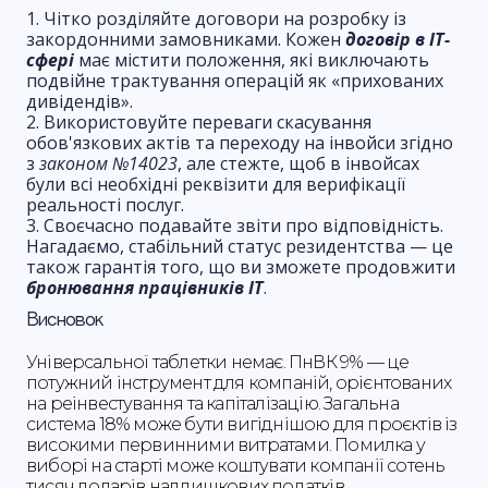
Чітко розділяйте договори на розробку із
закордонними замовниками. Кожен
договір в ІТ-
сфері
має містити положення, які виключають
подвійне трактування операцій як «прихованих
дивідендів».
Використовуйте переваги скасування
обов'язкових актів та переходу на інвойси згідно
з
законом №14023
, але стежте, щоб в інвойсах
були всі необхідні реквізити для верифікації
реальності послуг.
Своєчасно подавайте звіти про відповідність.
Нагадаємо, стабільний статус резидентства — це
також гарантія того, що ви зможете продовжити
бронювання працівників ІТ
.
Висновок
Універсальної таблетки немає. ПнВК 9% — це
потужний інструмент для компаній, орієнтованих
на реінвестування та капіталізацію. Загальна
система 18% може бути вигіднішою для проєктів із
високими первинними витратами. Помилка у
виборі на старті може коштувати компанії сотень
тисяч доларів надлишкових податків.