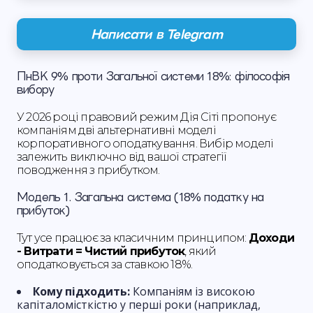
Написати в Telegram
ПнВК 9% проти Загальної системи 18%: філософія
вибору
У 2026 році правовий режим Дія Сіті пропонує
компаніям дві альтернативні моделі
корпоративного оподаткування. Вибір моделі
залежить виключно від вашої стратегії
поводження з прибутком.
Модель 1. Загальна система (18% податку на
прибуток)
Тут усе працює за класичним принципом:
Доходи
- Витрати = Чистий прибуток
, який
оподатковується за ставкою 18%.
Кому підходить:
Компаніям із високою
капіталомісткістю у перші роки (наприклад,