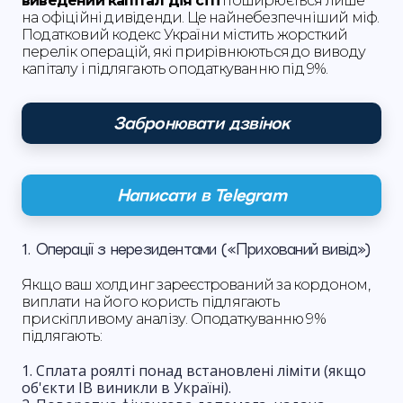
виведений капітал дія сіті
поширюється лише
на офіційні дивіденди. Це найнебезпечніший міф.
Податковий кодекс України містить жорсткий
перелік операцій, які прирівнюються до виводу
капіталу і підлягають оподаткуванню під 9%.
Забронювати дзвінок
Написати в Telegram
1. Операції з нерезидентами («Прихований вивід»)
Якщо ваш холдинг зареєстрований за кордоном,
виплати на його користь підлягають
прискіпливому аналізу. Оподаткуванню 9%
підлягають:
Сплата роялті понад встановлені ліміти (якщо
об'єкти ІВ виникли в Україні).