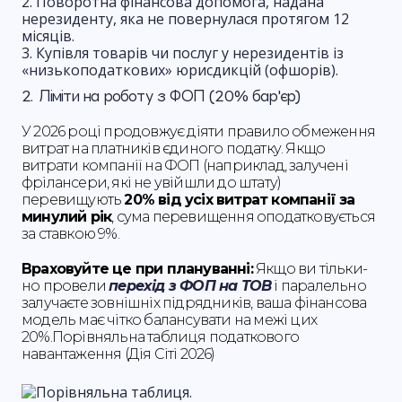
Поворотна фінансова допомога, надана
нерезиденту, яка не повернулася протягом 12
місяців.
Купівля товарів чи послуг у нерезидентів із
«низькоподаткових» юрисдикцій (офшорів).
2. Ліміти на роботу з ФОП (20% бар'єр)
У 2026 році продовжує діяти правило обмеження
витрат на платників єдиного податку. Якщо
витрати компанії на ФОП (наприклад, залучені
фрілансери, які не увійшли до штату)
перевищують
20% від усіх витрат компанії за
минулий рік
, сума перевищення оподатковується
за ставкою 9%.
Враховуйте це при плануванні:
Якщо ви тільки-
но провели
перехід з ФОП на ТОВ
і паралельно
залучаєте зовнішніх підрядників, ваша фінансова
модель має чітко балансувати на межі цих
20%.Порівняльна таблиця податкового
навантаження (Дія Сіті 2026)