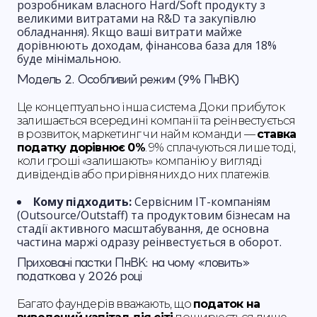
розробникам власного Hard/Soft продукту з
великими витратами на R&D та закупівлю
обладнання). Якщо ваші витрати майже
дорівнюють доходам, фінансова база для 18%
буде мінімальною.
Модель 2. Особливий режим (9% ПнВК)
Це концептуально інша система. Доки прибуток
залишається всередині компанії та реінвестується
в розвиток, маркетинг чи найм команди —
ставка
податку дорівнює 0%
. 9% сплачуються лише тоді,
коли гроші «залишають» компанію у вигляді
дивідендів або прирівняних до них платежів.
Кому підходить:
Сервісним IT-компаніям
(Outsource/Outstaff) та продуктовим бізнесам на
стадії активного масштабування, де основна
частина маржі одразу реінвестується в оборот.
Приховані пастки ПнВК: на чому «ловить»
податкова у 2026 році
Багато фаундерів вважають, що
податок на