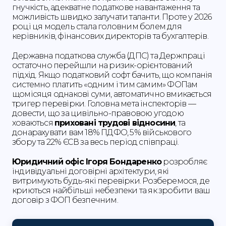
гнучкість, адекватне податкове навантаження та
можливість швидко залучати таланти. Проте у 2026
році ця модель стала головним болем для
керівників, фінансових директорів та бухгалтерів.
Державна податкова служба (ДПС) та Держпраці
остаточно перейшли на ризик-орієнтований
підхід. Якщо податковий софт бачить, що компанія
системно платить «одним і тим самим» ФОПам
щомісяця однакові суми, автоматично вмикається
тригер перевірки. Головна мета інспекторів —
довести, що за цивільно-правовою угодою
ховаються
приховані трудові відносини
, та
донарахувати вам 18% ПДФО, 5% військового
збору та 22% ЄСВ за весь період співпраці.
Юридичний офіс Ігоря Бондаренко
розробляє
індивідуальні договірні архітектури, які
витримують будь-які перевірки. Розберемося, де
криються найбільші небезпеки та як зробити ваш
договір з ФОП безпечним.