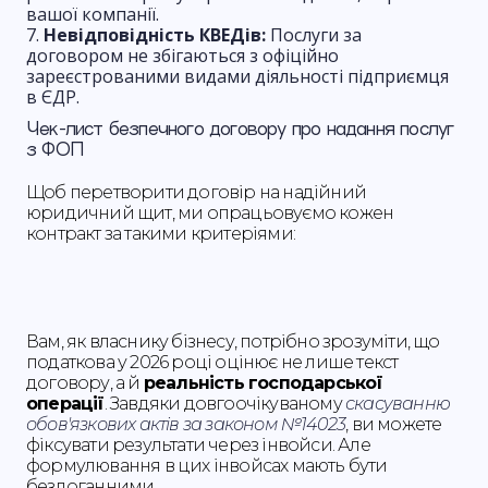
вашої компанії.
Невідповідність КВЕДів:
Послуги за
договором не збігаються з офіційно
зареєстрованими видами діяльності підприємця
в ЄДР.
Чек-лист безпечного договору про надання послуг
з ФОП
Щоб перетворити договір на надійний
юридичний щит, ми опрацьовуємо кожен
контракт за такими критеріями:
Вам, як власнику бізнесу, потрібно зрозуміти, що
податкова у 2026 році оцінює не лише текст
договору, а й
реальність господарської
операції
. Завдяки довгоочікуваному
скасуванню
обов'язкових актів за законом №14023
, ви можете
фіксувати результати через інвойси. Але
формулювання в цих інвойсах мають бути
бездоганними.