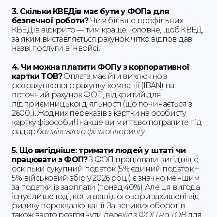
3. Скільки КВЕДів має бути у ФОПа для
безпечної роботи?
Чим більше профільних
КВЕДів відкрито — тим краще. Головне, щоб КВЕД,
за яким виставляється рахунок, чітко відповідав
назві послуги в інвойсі.
4. Чи можна платити ФОПу з корпоративної
картки ТОВ?
Оплата має йти виключно з
розрахункового рахунку компанії (IBAN) на
поточний рахунок ФОП, відкритий для
підприємницької діяльності (що починається з
2600...). Жодних переказів з картки на особисту
картку фізособи! Інакше ви миттєво потрапите під
радар
банківського фінмоніторингу
.
5. Що вигідніше: тримати людей у штаті чи
працювати з ФОП?
З ФОП працювати вигідніше,
оскільки сукупний податок (5% єдиний податок +
5% військовий збір у 2026 році) є значно меншим
за податки із зарплати (понад 40%). Але ця вигода
існує лише тоді, коли ваші договори захищені від
ризику перекваліфікації. За великих оборотів
також варто розглянути
перехід з ФОП на ТОВ
для