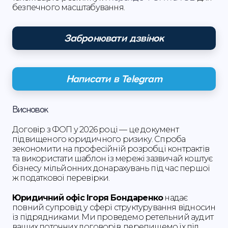
безпечного масштабування.
Забронювати дзвінок
Написати в Telegram
Висновок
Договір з ФОП у 2026 році — це документ
підвищеного юридичного ризику. Спроба
зекономити на професійній розробці контрактів
та використати шаблон із мережі зазвичай коштує
бізнесу мільйонних донарахувань під час першої
ж податкової перевірки.
Юридичний офіс Ігоря Бондаренко
надає
повний супровід у сфері структурування відносин
із підрядниками. Ми проведемо ретельний аудит
ваших поточних договорів, перепишемо їх під