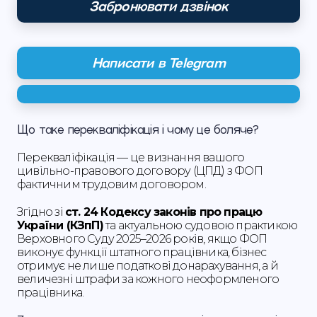
Забронювати дзвінок
Написати в Telegram
Що таке перекваліфікація і чому це боляче?
Перекваліфікація — це визнання вашого
цивільно-правового договору (ЦПД) з ФОП
фактичним трудовим договором.
Згідно зі
ст. 24 Кодексу законів про працю
України (КЗпП)
та актуальною судовою практикою
Верховного Суду 2025–2026 років, якщо ФОП
виконує функції штатного працівника, бізнес
отримує не лише податкові донарахування, а й
величезні штрафи за кожного неоформленого
працівника.