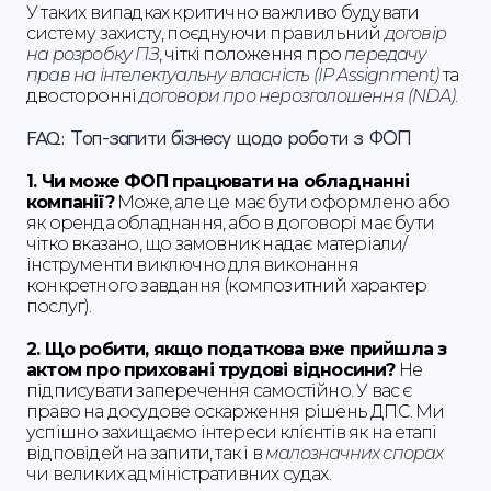
У таких випадках критично важливо будувати
систему захисту, поєднуючи правильний
договір
на розробку ПЗ
, чіткі положення про
передачу
прав на інтелектуальну власність (IP Assignment)
та
двосторонні
договори про нерозголошення (NDA)
.
FAQ: Топ-запити бізнесу щодо роботи з ФОП
1. Чи може ФОП працювати на обладнанні
компанії?
Може, але це має бути оформлено або
як оренда обладнання, або в договорі має бути
чітко вказано, що замовник надає матеріали/
інструменти виключно для виконання
конкретного завдання (композитний характер
послуг).
2. Що робити, якщо податкова вже прийшла з
актом про приховані трудові відносини?
Не
підписувати заперечення самостійно. У вас є
право на досудове оскарження рішень ДПС. Ми
успішно захищаємо інтереси клієнтів як на етапі
відповідей на запити, так і в
малозначних спорах
чи великих адміністративних судах.