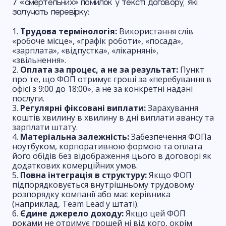
7 «смертельних» помилок у тексті договору, які
залучать перевірку:
Трудова термінологія:
Використання слів
«робоче місце», «графік роботи», «посада»,
«зарплата», «відпустка», «лікарняні»,
«звільнення».
Оплата за процес, а не за результат:
Пункт
про те, що ФОП отримує гроші за «перебування в
офісі з 9:00 до 18:00», а не за конкретні надані
послуги.
Регулярні фіксовані виплати:
Зарахування
коштів хвилину в хвилину в дні виплати авансу та
зарплати штату.
Матеріальна залежність:
Забезпечення ФОПа
ноутбуком, корпоративною формою та оплата
його обідів без відображення цього в договорі як
додаткових комерційних умов.
Повна інтеграція в структуру:
Якщо ФОП
підпорядковується внутрішньому трудовому
розпорядку компанії або має керівника
(наприклад, Team Lead у штаті).
Єдине джерело доходу:
Якщо цей ФОП
роками не отримує грошей ні від кого, окрім